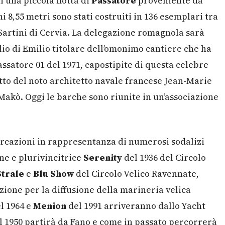
i una piccola flotta di
Passatore
proveniente da
hi 8,55 metri sono stati costruiti in 136 esemplari tra
 Sartini di Cervia. La delegazione romagnola sarà
glio di Emilio titolare dell’omonimo cantiere che ha
ssatore 01 del 1971, capostipite di questa celebre
etto del noto architetto navale francese Jean-Marie
 Makò. Oggi le barche sono riunite in un’associazione
rcazioni in rappresentanza di numerosi sodalizi
nne e plurivincitrice
Serenity
del 1936 del Circolo
Strale
e
Blu Show
del Circolo Velico Ravennate,
azione per la diffusione della marineria velica
l 1964 e
Menion
del 1991 arriveranno dallo Yacht
 1950 partirà da Fano e come in passato percorrerà