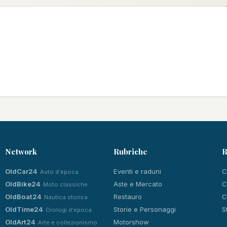
Network
Rubriche
R
OldCar24
Eventi e raduni
C
Auto d'epoca
OldBike24
Aste e Mercato
C
Moto classiche
OldBoat24
Restauro
C
Nautica storica
OldTime24
Storie e Personaggi
S
Orologi d'epoca
OldArt24
Motorshow
Arte e collezionismo