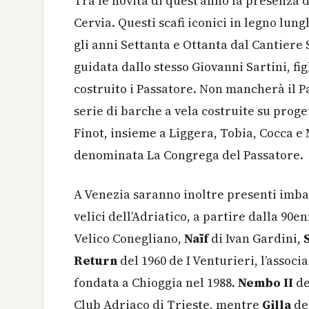
Tra le novità di quest’anno la presenza d
Cervia. Questi scafi iconici in legno lung
gli anni Settanta e Ottanta dal Cantiere
guidata dallo stesso Giovanni Sartini, fi
costruito i Passatore. Non mancherà il Pa
serie di barche a vela costruite su prog
Finot, insieme a Liggera, Tobia, Cocca e
denominata La Congrega del Passatore.
A Venezia saranno inoltre presenti imba
velici dell’Adriatico, a partire dalla 90e
Velico Conegliano,
Naïf
di Ivan Gardini,
Return
del 1960 de I Venturieri, l’associ
fondata a Chioggia nel 1988.
Nembo II
de
Club Adriaco di Trieste, mentre
Gilla
del