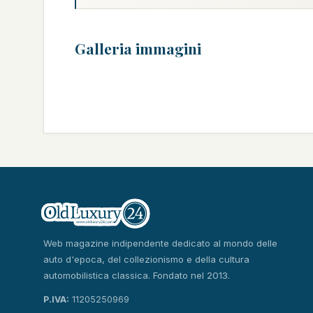
Galleria immagini
Web magazine indipendente dedicato al mondo delle
auto d'epoca, del collezionismo e della cultura
automobilistica classica. Fondato nel 2013.
P.IVA:
11205250969