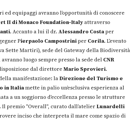
ri ed equipaggi avranno l’opportunità di conoscere
rt II di Monaco Foundation-Italy
attraverso
anti
.
Accanto a lui il dr.
Alessandro Costa
per
ngegner P
ierpaolo Campostrini
per
Corila
. L'evento
va Sette Martiri), sede del Gateway della Biodiversità
 avranno luogo sempre presso la sede del
CNR
disposizione dal direttore
Mario Sprovieri
.
 della manifestazione: la
Direzione del Turismo e
 in Italia
mette in palio un’esclusiva esperienza al
nata a un soggiorno d'eccellenza presso le strutture
 Il premio "Overall", curato dall’atelier
Lunardelli
 rovere inciso che interpreta il mare come spazio di