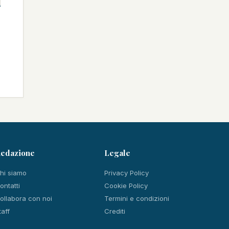
edazione
Legale
hi siamo
Privacy Policy
ontatti
Cookie Policy
ollabora con noi
Termini e condizioni
taff
Crediti