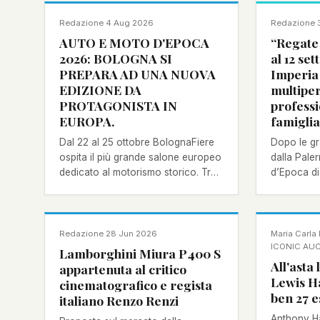
NOTIZIA
NOTIZIA
Redazione
·
4 Aug 2026
Redazione
·
AUTO E MOTO D'EPOCA
“Regate 
2026: BOLOGNA SI
al 12 se
PREPARA AD UNA NUOVA
Imperia
EDIZIONE DA
multipe
PROTAGONISTA IN
professi
EUROPA.
famiglia
Dal 22 al 25 ottobre BolognaFiere
Dopo le gra
ospita il più grande salone europeo
dalla Pale
dedicato al motorismo storico. Tra
d’Epoca di 
le prime novità dell'edizione 2026
possono re
la mostra tematica Icons of Speed,
per partec
nuove presenze internazionali nel
delle “Rega
NOTIZIA
NOTIZIA
mercato.
Redazione
·
28 Jun 2026
Maria Carla 
ICONIC AU
Lamborghini Miura P400 S
All'asta
appartenuta al critico
Lewis Ha
cinematografico e regista
ben 27 
italiano Renzo Renzi
Anthony Ha