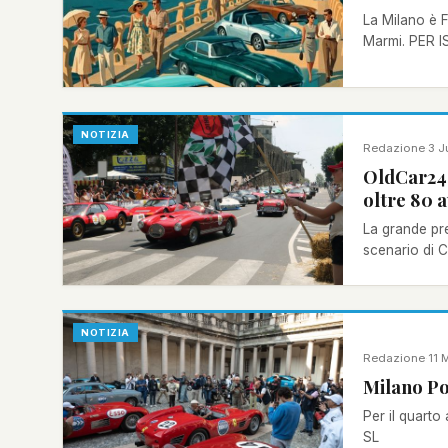
La Milano è FORTE
Marmi. PER I
NOTIZIA
Redazione
·
3 J
OldCar24 
oltre 80 a
La grande pre
scenario di Ci
NOTIZIA
Redazione
·
11 
Milano Po
Per il quart
SL