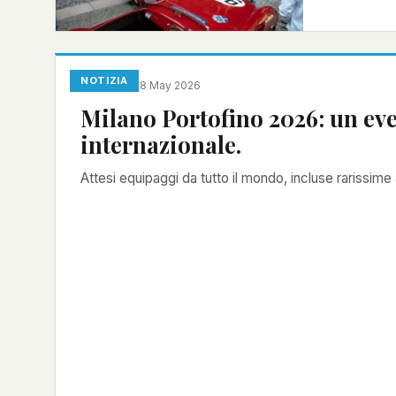
NOTIZIA
Redazione
·
8 May 2026
Milano Portofino 2026: un ev
internazionale.
Attesi equipaggi da tutto il mondo, incluse rarissime a