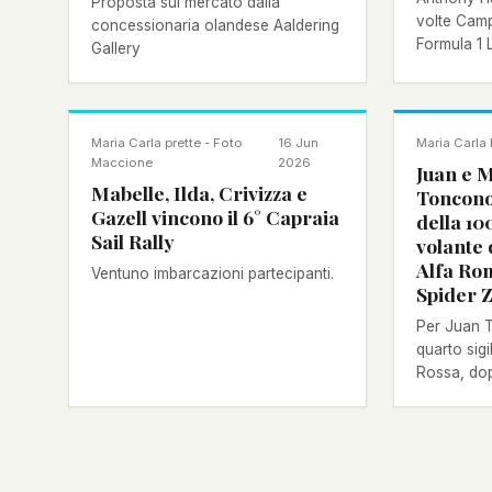
Proposta sul mercato dalla
volte Cam
concessionaria olandese Aaldering
Formula 1 
Gallery
di mettere 
sua collezi
tratta di 
proposti d
NOTIZIA
NOTIZIA
Maria Carla prette - Foto
16 Jun
Maria Carla 
·
Maccione
2026
Juan e 
Mabelle, Ilda, Crivizza e
Tonconog
Gazell vincono il 6° Capraia
della 10
Sail Rally
volante 
Alfa Ro
Ventuno imbarcazioni partecipanti.
Spider Z
Per Juan T
quarto sigi
Rossa, dopo
2013, 2016