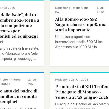
NOTIZIA
3 Aug 2026
Redazione - Maria Carla
8 Jul
·
Prette
2026
delle Isole”, dal 10
Alfa Romeo 1900 SSZ
ttembre 2026 torna a
Zagato chassis 01908, una
 la competizione
storia importante
rcorso per
onisti ed equipaggi
Un passato agonistico
ri
internazionale dalla 500 Millas
Argentinas alla 1000 Miglia.
ndi regate di fine estate,
rmo-Montecarlo alle Vele
Imperia, gli equipaggi
stare nel ponente ligure
ipare alla terza edizione
te delle Isole"
NOTIZIA
Prette - Photos
27 Jun
Redazione
·
25 Jun 2026
·
CTIONEERS
2026
Pronto al via il XIII Trofeo
 le auto del padre di
Principato di Monaco -
milton: in vendita
Venezia 27/28 giugno 2026
esemplari
Le acque del Bacino di San Marco
milton, padre del sette