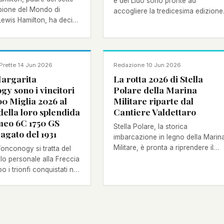
e del Lido sono pronte ad
pione del Mondo di
accogliere la tredicesima edizione
Lewis Hamilton, ha deciso
del Trofeo Principato di Monaco –
all'asta una parte della
Le Vele d'Epoca in Laguna Aon
one di automobili. Si
Special Award.
27 esemplari che verranno
a Iconic Auctioneers.
NOTIZIA
Prette
·
14 Jun 2026
Redazione
·
10 Jun 2026
Margarita
La rotta 2026 di Stella
y sono i vincitori
Polare della Marina
00 Miglia 2026 al
Militare riparte dal
della loro splendida
Cantiere Valdettaro
meo 6C 1750 GS
Stella Polare, la storica
agato del 1931
imbarcazione in legno della Marin
Militare, è pronta a riprendere il
onconogy si tratta del
mare dopo una serie di interventi
llo personale alla Freccia
realizzati presso il Cantiere
 i trionfi conquistati nel
Valdettaro della Spezia.
 e 2018