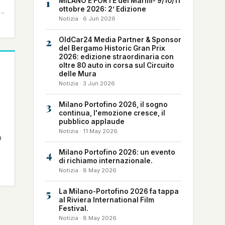
1
MILANO È FORTE dei Marmi- 9/10/11
ottobre 2026: 2’ Edizione
Notizia · 6 Jun 2026
2
OldCar24 Media Partner & Sponsor
del Bergamo Historic Gran Prix
2026: edizione straordinaria con
oltre 80 auto in corsa sul Circuito
delle Mura
Notizia · 3 Jun 2026
3
Milano Portofino 2026, il sogno
continua, l'emozione cresce, il
pubblico applaude
Notizia · 11 May 2026
a
4
Milano Portofino 2026: un evento
di richiamo internazionale.
Notizia · 8 May 2026
5
La Milano-Portofino 2026 fa tappa
al Riviera International Film
Festival.
Notizia · 8 May 2026