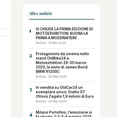
Altre notizie
1
SI CHIUDE LA PRIMA EDIZIONE DI
MOTÒEXHIBITION: BUONA LA
PRIMA A MODENAFIERE
Notizia · 31 Mar 2025
2
Protagonista da cinema nello
stand OldBike24 a
Motoexhibtion 29-30 marzo
2025, la moto di James Bond:
BMW R1200C
Notizia · 28 Mar 2025
3
In vendita su OldCar24 un
esemplare unico: Diatto GT
Ottovù Zagato 1,9 milioni di Euro
Notizia · 25 Mar 2025
4
Milano Portofino, l'emozione si
fa strada: 1-2-3-4 maggio 2025