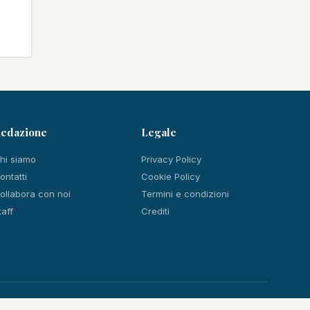
edazione
Legale
hi siamo
Privacy Policy
ontatti
Cookie Policy
ollabora con noi
Termini e condizioni
taff
Crediti
Facebook
Instagram
YouTube
RSS