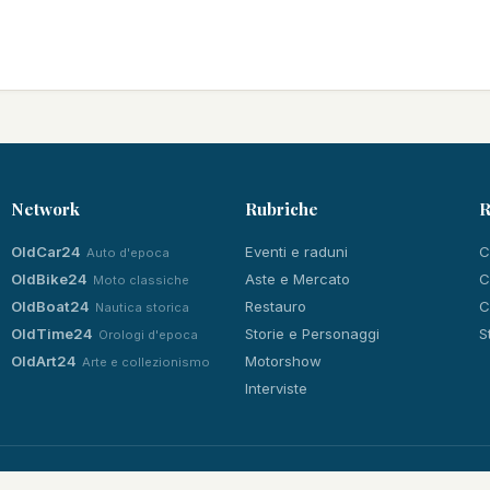
Network
Rubriche
R
OldCar24
Eventi e raduni
C
Auto d'epoca
OldBike24
Aste e Mercato
C
Moto classiche
OldBoat24
Restauro
C
Nautica storica
OldTime24
Storie e Personaggi
S
Orologi d'epoca
OldArt24
Motorshow
Arte e collezionismo
Interviste