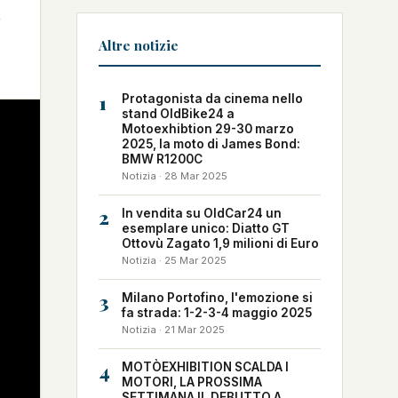
Altre notizie
1
Protagonista da cinema nello
stand OldBike24 a
Motoexhibtion 29-30 marzo
2025, la moto di James Bond:
BMW R1200C
Notizia · 28 Mar 2025
2
In vendita su OldCar24 un
esemplare unico: Diatto GT
Ottovù Zagato 1,9 milioni di Euro
Notizia · 25 Mar 2025
3
Milano Portofino, l'emozione si
fa strada: 1-2-3-4 maggio 2025
Notizia · 21 Mar 2025
4
MOTÒEXHIBITION SCALDA I
MOTORI, LA PROSSIMA
SETTIMANA IL DEBUTTO A