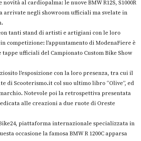
 novità al cardiopalma: le nuove BMW R12S, S1000R
 arrivate negli showroom ufficiali ma svelate in
n.
n tanti stand di artisti e artigiani con le loro
li in competizione: l'appuntamento di ModenaFiere è
lle tappe ufficiali del Campionato Custom Bike Show
iosito l'esposizione con la loro presenza, tra cui il
e di Scooterismo.it col suo ultimo libro “Olive”, ed
archio. Notevole poi la retrospettiva presentata
dedicata alle creazioni a due ruote di Oreste
Bike24, piattaforma internazionale specializzata in
 questa occasione la famosa BMW R 1200C apparsa