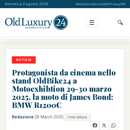
domenica 9 agosto 2026
Redazione
Contatti
Privacy
EN
☰
🔍
PROTAGONISTA DA CINEMA NELLO STAND OLDBIKE24 …
NOTIZIA
Protagonista da cinema nello
stand OldBike24 a
Motoexhibtion 29-30 marzo
2025, la moto di James Bond:
BMW R1200C
Redazione
·
28 March 2025
1 min lettura