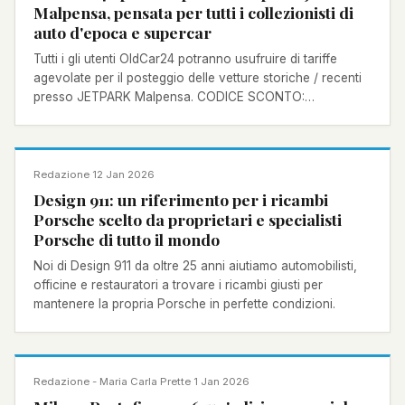
Malpensa, pensata per tutti i collezionisti di
auto d'epoca e supercar
Tutti i gli utenti OldCar24 potranno usufruire di tariffe
agevolate per il posteggio delle vetture storiche / recenti
presso JETPARK Malpensa. CODICE SCONTO:
OLDCAR24
NOTIZIA
Redazione
·
12 Jan 2026
Design 911: un riferimento per i ricambi
Porsche scelto da proprietari e specialisti
Porsche di tutto il mondo
Noi di Design 911 da oltre 25 anni aiutiamo automobilisti,
officine e restauratori a trovare i ricambi giusti per
mantenere la propria Porsche in perfette condizioni.
NOTIZIA
Redazione - Maria Carla Prette
·
1 Jan 2026