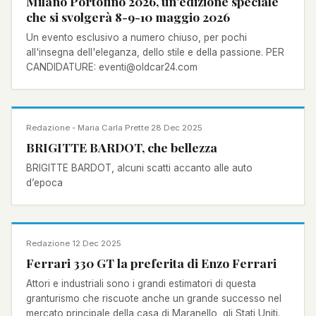
Milano Portofino 2026, un'edizione speciale
che si svolgerà 8-9-10 maggio 2026
Un evento esclusivo a numero chiuso, per pochi
all'insegna dell'eleganza, dello stile e della passione. PER
CANDIDATURE: eventi@oldcar24.com
NOTIZIA
Redazione - Maria Carla Prette
·
28 Dec 2025
BRIGITTE BARDOT, che bellezza
BRIGITTE BARDOT, alcuni scatti accanto alle auto
d’epoca
NOTIZIA
Redazione
·
12 Dec 2025
Ferrari 330 GT la preferita di Enzo Ferrari
Attori e industriali sono i grandi estimatori di questa
granturismo che riscuote anche un grande successo nel
mercato principale della casa di Maranello, gli Stati Uniti.