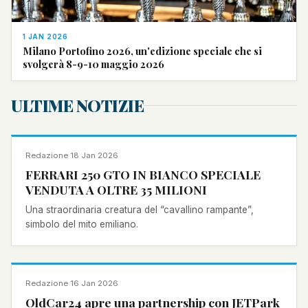
1 JAN 2026
Milano Portofino 2026, un'edizione speciale che si
svolgerà 8-9-10 maggio 2026
ULTIME NOTIZIE
NOTIZIA
Redazione
·
18 Jan 2026
FERRARI 250 GTO IN BIANCO SPECIALE
VENDUTA A OLTRE 35 MILIONI
Una straordinaria creatura del “cavallino rampante”,
simbolo del mito emiliano.
NOTIZIA
Redazione
·
16 Jan 2026
OldCar24 apre una partnership con JETPark