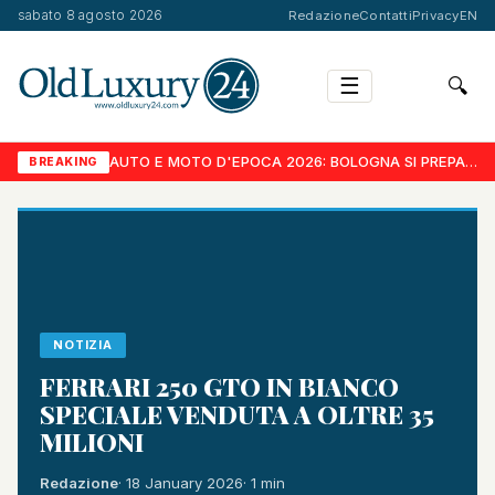
sabato 8 agosto 2026
Redazione
Contatti
Privacy
EN
☰
🔍
AUTO E MOTO D'EPOCA 2026: BOLOGNA SI PREPARA AD UNA NUOVA EDIZIONE DA PROTAGONISTA IN EUROPA.
BREAKING
NOTIZIA
FERRARI 250 GTO IN BIANCO
SPECIALE VENDUTA A OLTRE 35
MILIONI
Redazione
· 18 January 2026
· 1 min