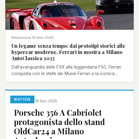
Redazione
·
19 Nov 2025
Un legame senza tempo: dai prototipi storici alle
hypercar moderne, Ferrari in mostra a Milano
AutoClassica 2025
Dall’avanguardia delle FXX alla leggendaria F50, Ferrari
conquista con le stelle dei Musei Ferrari e la iconica
selezione di Rossocorsa Classiche.
NOTIZIA
Redazione
·
18 Nov 2025
Porsche 356 A Cabriolet
protagonista dello stand
OldCar24 a Milano