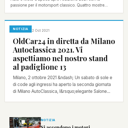
passione per il motorsport classico. Quattro mostre
originali prenderanno vita negli spazi di Fiera di Padova
dal 21 al 24 ottobre.
NOTIZIA
Redazione
·
2 Oct 2021
OldCar24 in diretta da Milano
Autoclassica 2021. Vi
aspettiamo nel nostro stand
al padiglione 13
Milano, 2 ottobre 2021 &ndash; Un sabato di sole e
di code agli ingressi ha aperto la seconda giornata
di Milano AutoClassica, l&rsquo;elegante Salone
che ospit...
NOTIZIA
Si accendono i motori