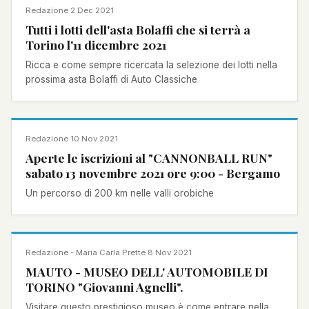
NOTIZIA
Redazione
·
2 Dec 2021
Tutti i lotti dell'asta Bolaffi che si terrà a
Torino l'11 dicembre 2021
Ricca e come sempre ricercata la selezione dei lotti nella
prossima asta Bolaffi di Auto Classiche
EVENTI
Redazione
·
10 Nov 2021
Aperte le iscrizioni al "CANNONBALL RUN"
sabato 13 novembre 2021 ore 9:00 - Bergamo
Un percorso di 200 km nelle valli orobiche
NOTIZIA
Redazione - Maria Carla Prette
·
8 Nov 2021
MAUTO - MUSEO DELL' AUTOMOBILE DI
TORINO "Giovanni Agnelli".
Visitare questo prestigioso museo è come entrare nella