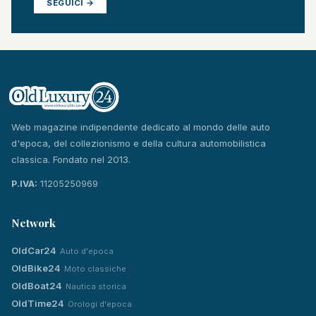
SEGUICI →
Web magazine indipendente dedicato al mondo delle auto
d'epoca, del collezionismo e della cultura automobilistica
classica. Fondato nel 2013.
P.IVA:
11205250969
Network
OldCar24
Auto d'epoca
OldBike24
Moto classiche
OldBoat24
Nautica storica
OldTime24
Orologi d'epoca