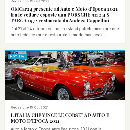
Redazione
·
19 Oct 2021
OldCar24 presente ad Auto e Moto d'Epoca 2021,
tra le vetture esposte una PORSCHE 911 2.4 S
TARGA 1972 restaurata da Andrea Cappellini
Dal 21 al 24 ottobre nel nostro stand potrete ammirare due
auto tedesce rare e restaurate in modo maniacale,
Porsche 911 targa e una rarissima Bmw 1600 Gt Frua.
NOTIZIA
Redazione
·
15 Oct 2021
L’ITALIA CHE VINCE LE CORSE” AD AUTO E
MOTO D’EPOCA 2021
Auto e Moto d’Epoca apre l’edizione 2021 con la