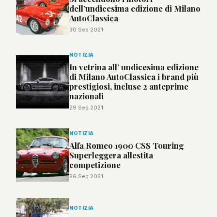
dell’undicesima edizione di Milano
AutoClassica
30 Sep 2021
NOTIZIA
In vetrina all’ undicesima edizione
di Milano AutoClassica i brand più
prestigiosi, incluse 2 anteprime
nazionali
29 Sep 2021
NOTIZIA
Alfa Romeo 1900 CSS Touring
Superleggera allestita
competizione
26 Sep 2021
NOTIZIA