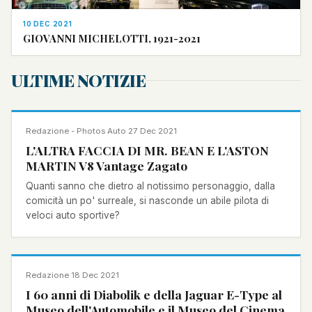
10 DEC 2021
GIOVANNI MICHELOTTI, 1921-2021
ULTIME NOTIZIE
NOTIZIA
Redazione - Photos Auto
·
27 Dec 2021
L'ALTRA FACCIA DI MR. BEAN E L'ASTON
MARTIN V8 Vantage Zagato
Quanti sanno che dietro al notissimo personaggio, dalla
comicità un po' surreale, si nasconde un abile pilota di
veloci auto sportive?
NOTIZIA
Redazione
·
18 Dec 2021
I 60 anni di Diabolik e della Jaguar E-Type al
Museo dell'Automobile e il Museo del Cinema