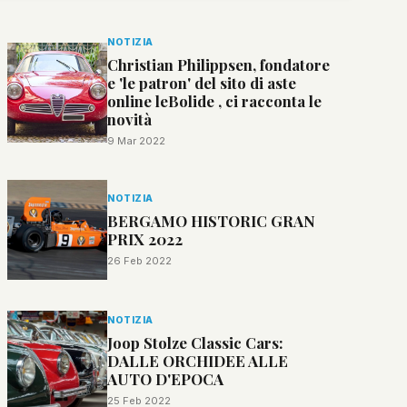
NOTIZIA
Christian Philippsen, fondatore
e 'le patron' del sito di aste
online leBolide , ci racconta le
novità
9 Mar 2022
NOTIZIA
BERGAMO HISTORIC GRAN
PRIX 2022
26 Feb 2022
NOTIZIA
Joop Stolze Classic Cars:
DALLE ORCHIDEE ALLE
AUTO D'EPOCA
25 Feb 2022