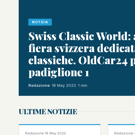
NOTIZIA
Swiss Classic World: 
fiera svizzera dedicat
classiche. OldCar24 p
padiglione 1
Redazione
· 18 May 2022
· 1 min
ULTIME NOTIZIE
NOTIZIA
NOTIZIA
Redazione
·
18 May 2022
Redazione -