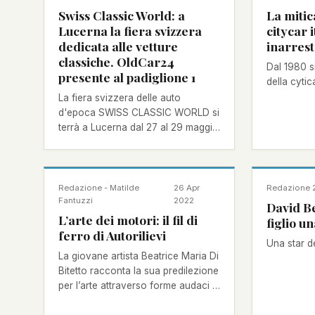
Swiss Classic World: a
La mitic
Lucerna la fiera svizzera
citycar 
dedicata alle vetture
inarrest
classiche. OldCar24
Dal 1980 s
presente al padiglione 1
della cytic
La fiera svizzera delle auto
d'epoca SWISS CLASSIC WORLD si
terrà a Lucerna dal 27 al 29 maggio
2022.
NOTIZIA
NOTIZIA
Redazione - Matilde
26 Apr
Redazione
·
·
Fantuzzi
2022
David B
L’arte dei motori: il fil di
figlio u
ferro di Autorilievi
Una star d
La giovane artista Beatrice Maria Di
Bitetto racconta la sua predilezione
per l’arte attraverso forme audaci e
innovative.