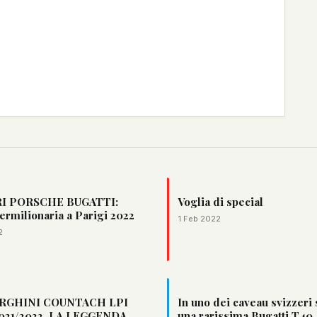
I PORSCHE BUGATTI:
Voglia di special
ermilionaria a Parigi 2022
1 Feb 2022
2
RGHINI COUNTACH LPI
In uno dei caveau svizzeri 
021/2022. LA LEGGENDA
una rarissima Bugatti T40.