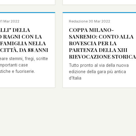
per disputare la 15° edizione della
Coppa Città di Bergamo
NOTIZIA
31 Mar 2022
Redazione
·
30 Mar 2022
ELLI" DELLA
COPPA MILANO-
 RAGNI CON LA
SANREMO: CONTO ALLA
 FAMIGLIA NELLA
ROVESCIA PER LA
CITTÀ, DA 88 ANNI
PARTENZA DELLA XIII
RIEVOCAZIONE STORICA
reare stemmi, fregi, scritte
importanti case
Tutto pronto al via della nuova
tiche e fuoriserie.
edizione della gara più antica
d’Italia