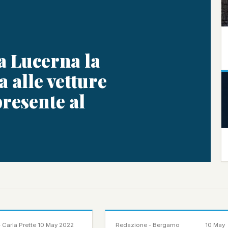
a Lucerna la
a alle vetture
resente al
NOTIZIA
 Carla Prette
·
10 May 2022
Redazione - Bergamo
10 May