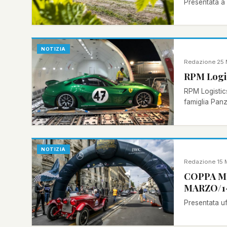
Presentata a G
NOTIZIA
Redazione
·
25 
RPM Logist
RPM Logistics
famiglia Panz
NOTIZIA
Redazione
·
15 
COPPA MI
MARZO/1-
Presentata uf