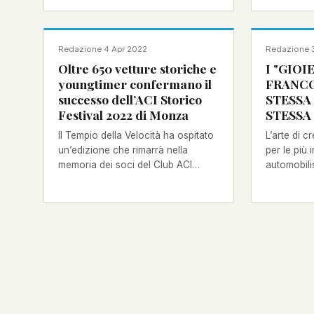
NOTIZIA
NOTIZIA
Redazione
·
4 Apr 2022
Redazione
·
Oltre 650 vetture storiche e
I "GIOI
youngtimer confermano il
FRANCO
successo dell’ACI Storico
STESSA
Festival 2022 di Monza
STESSA 
Il Tempio della Velocità ha ospitato
L’arte di c
un’edizione che rimarrà nella
per le più 
memoria dei soci del Club ACI
automobilis
Storico