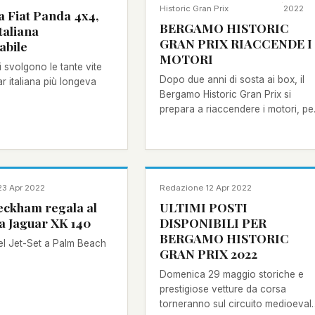
·
Historic Gran Prix
2022
a Fiat Panda 4x4,
BERGAMO HISTORIC
italiana
GRAN PRIX RIACCENDE I
abile
MOTORI
i svolgono le tante vite
Dopo due anni di sosta ai box, il
ar italiana più longeva
Bergamo Historic Gran Prix si
prepara a riaccendere i motori, pe
la 15.ma edizione in programma
domenica 29 maggio 2022.
NOTIZIA
23 Apr 2022
Redazione
·
12 Apr 2022
eckham regala al
ULTIMI POSTI
na Jaguar XK 140
DISPONIBILI PER
BERGAMO HISTORIC
el Jet-Set a Palm Beach
GRAN PRIX 2022
Domenica 29 maggio storiche e
prestigiose vetture da corsa
torneranno sul circuito medioeval