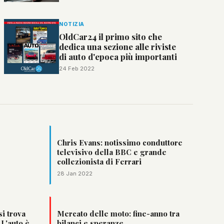
NOTIZIA
OldCar24 il primo sito che
dedica una sezione alle riviste
di auto d'epoca più importanti
24 Feb 2022
Chris Evans: notissimo conduttore
televisivo della BBC e grande
collezionista di Ferrari
28 Jan 2022
si trova
Mercato delle moto: fine-anno tra
 L'auto è
bilanci e speranze