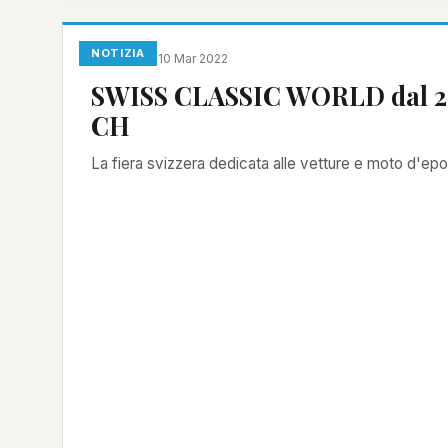
NOTIZIA
Redazione
·
10 Mar 2022
SWISS CLASSIC WORLD dal 27 
CH
La fiera svizzera dedicata alle vetture e moto d'e