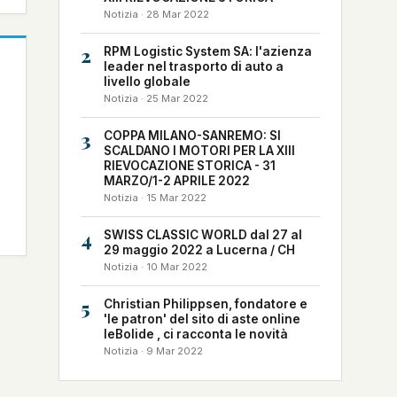
Notizia · 28 Mar 2022
2
RPM Logistic System SA: l'azienza
leader nel trasporto di auto a
livello globale
Notizia · 25 Mar 2022
3
COPPA MILANO-SANREMO: SI
SCALDANO I MOTORI PER LA XIII
RIEVOCAZIONE STORICA - 31
MARZO/1-2 APRILE 2022
Notizia · 15 Mar 2022
4
SWISS CLASSIC WORLD dal 27 al
29 maggio 2022 a Lucerna / CH
Notizia · 10 Mar 2022
5
Christian Philippsen, fondatore e
'le patron' del sito di aste online
leBolide , ci racconta le novità
Notizia · 9 Mar 2022