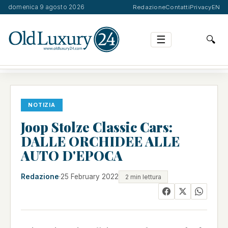
domenica 9 agosto 2026
Redazione
Contatti
Privacy
EN
☰
🔍
JOOP STOLZE CLASSIC CARS: DALLE ORCHIDEE ALLE…
NOTIZIA
Joop Stolze Classic Cars:
DALLE ORCHIDEE ALLE
AUTO D'EPOCA
Redazione
·
25 February 2022
2 min lettura