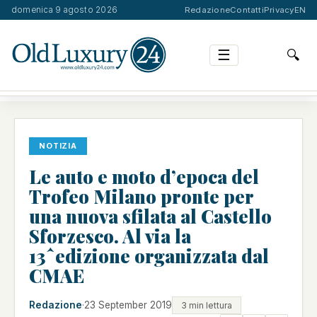
domenica 9 agosto 2026
Redazione
Contatti
Privacy
EN
☰
🔍
LE AUTO E MOTO D’EPOCA DEL TROFEO MILANO PRON…
NOTIZIA
Le auto e moto d’epoca del
Trofeo Milano pronte per
una nuova sfilata al Castello
Sforzesco. Al via la
13ˆedizione organizzata dal
CMAE
Redazione
·
23 September 2019
3 min lettura