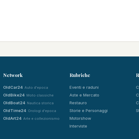
Network
Rubriche
R
OldCar24
Eventi e raduni
C
Auto d'epoca
OldBike24
Aste e Mercato
C
Moto classiche
OldBoat24
Restauro
C
Nautica storica
OldTime24
Storie e Personaggi
S
Orologi d'epoca
OldArt24
Motorshow
Arte e collezionismo
Interviste