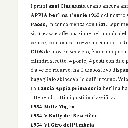
I primi
anni Cinquanta
erano ancora anni
APPIA berlina 1°serie 1953
del nostro 
Paese
, in concorrenza con
Fiat
. Esprime
sicurezza e affermazione nel mondo del n
veloce, con una carrozzeria compatta di 
C10S
del nostro servizio, è uno dei poch
cilindri stretto, 4 porte, 4 posti con due
é a vetro ricurvo, ha il dispositivo dispa
bagagliaio sbloccabile dall' interno. Ve
La
Lancia Appia prima serie
berlina ha
ottenendo ottimi posti in classifica:
1954-Mille Miglia
1954-V Rally del Sestrière
1954-VI Giro dell'Umbria