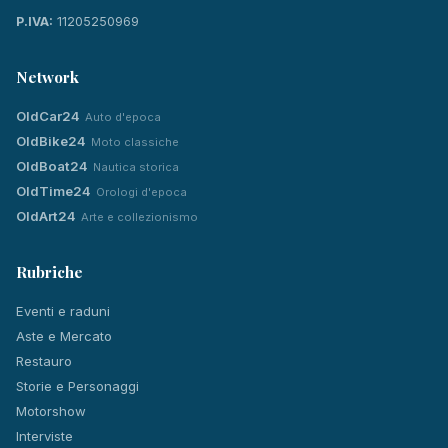
P.IVA:
11205250969
Network
OldCar24
Auto d'epoca
OldBike24
Moto classiche
OldBoat24
Nautica storica
OldTime24
Orologi d'epoca
OldArt24
Arte e collezionismo
Rubriche
Eventi e raduni
Aste e Mercato
Restauro
Storie e Personaggi
Motorshow
Interviste