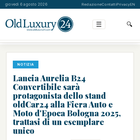
giovedì 6 agosto 2026
Redazione
Contatti
Privacy
EN
☰
🔍
LANCIA AURELIA B24 CONVERTIBILE SARÀ PROTAGON…
NOTIZIA
Lancia Aurelia B24
Convertibile sarà
protagonista dello stand
oldCar24 alla Fiera Auto e
Moto d'Epoca Bologna 2025,
trattasi di un esemplare
unico