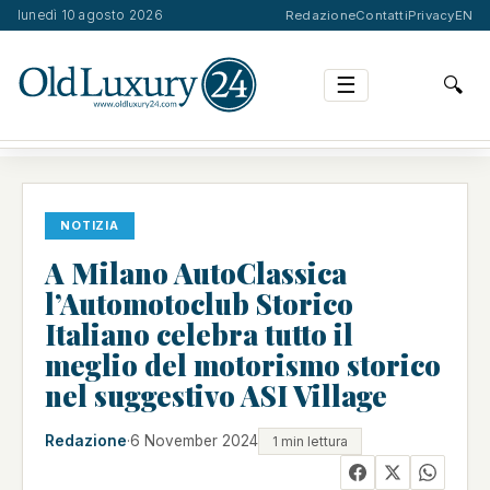
lunedì 10 agosto 2026
Redazione
Contatti
Privacy
EN
☰
🔍
A MILANO AUTOCLASSICA L’AUTOMOTOCLUB STORICO …
NOTIZIA
A Milano AutoClassica
l’Automotoclub Storico
Italiano celebra tutto il
meglio del motorismo storico
nel suggestivo ASI Village
Redazione
·
6 November 2024
1 min lettura