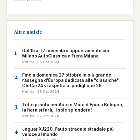
Altre notizie
1
Dal 15 al 17 novembre appuntamento con
Milano AutoClassica a Fiera Milano
Notizia · 28 Oct 2024
2
Fino a domenica 27 ottobre la più grande
rassegna d'Europa dedicata alle "classiche".
OldCar24 vi aspetta al padiglione 26.
Notizia · 26 Oct 2024
3
Tutto pronto per Auto e Moto d'Epoca Bologna,
la fierà si farà, il sole splenderà!
Notizia · 22 Oct 2024
4
Jaguar XJ220, l'auto stradale stradale più
veloce al mondo