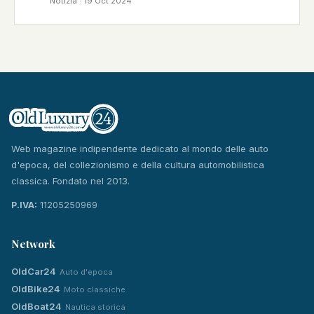
Notizia · 19 Oct 2024
Web magazine indipendente dedicato al mondo delle auto
d'epoca, del collezionismo e della cultura automobilistica
classica. Fondato nel 2013.
P.IVA:
11205250969
Network
OldCar24
Auto d'epoca
OldBike24
Moto classiche
OldBoat24
Nautica storica