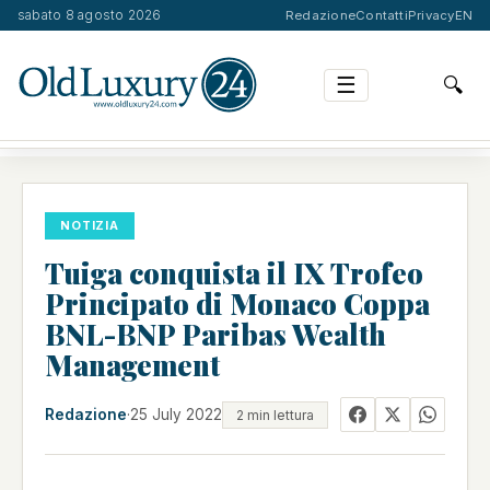
sabato 8 agosto 2026
Redazione
Contatti
Privacy
EN
☰
🔍
TUIGA CONQUISTA IL IX TROFEO PRINCIPATO DI MO…
NOTIZIA
Tuiga conquista il IX Trofeo
Principato di Monaco Coppa
BNL-BNP Paribas Wealth
Management
Redazione
·
25 July 2022
2 min lettura