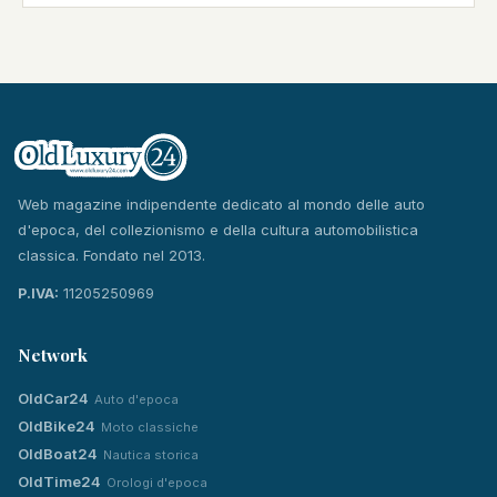
Web magazine indipendente dedicato al mondo delle auto
d'epoca, del collezionismo e della cultura automobilistica
classica. Fondato nel 2013.
P.IVA:
11205250969
Network
OldCar24
Auto d'epoca
OldBike24
Moto classiche
OldBoat24
Nautica storica
OldTime24
Orologi d'epoca