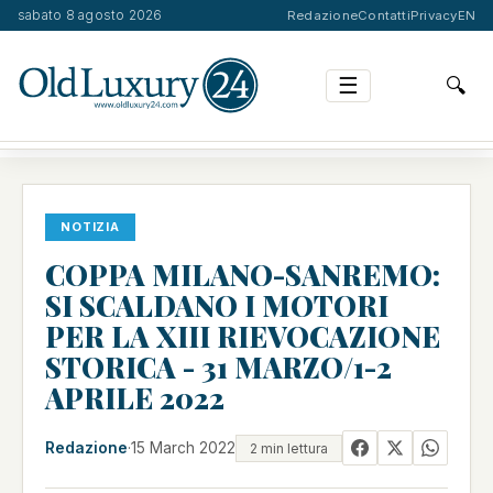
sabato 8 agosto 2026
Redazione
Contatti
Privacy
EN
☰
🔍
COPPA MILANO-SANREMO: SI SCALDANO I MOTORI PE…
NOTIZIA
COPPA MILANO-SANREMO:
SI SCALDANO I MOTORI
PER LA XIII RIEVOCAZIONE
STORICA - 31 MARZO/1-2
APRILE 2022
Redazione
·
15 March 2022
2 min lettura