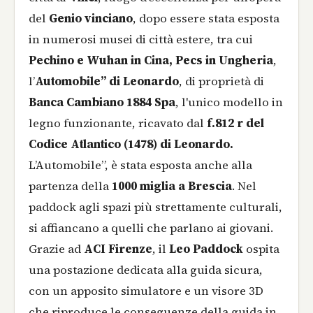
del
Genio vinciano
, dopo essere stata esposta
in numerosi musei di città estere, tra cui
Pechino e Wuhan in Cina, Pecs in Ungheria
,
l’
Automobile” di Leonardo
, di proprietà di
Banca Cambiano 1884 Spa
, l'unico modello in
legno funzionante, ricavato dal
f.812 r del
Codice Atlantico (1478) di Leonardo.
L’Automobile”, è stata esposta anche alla
partenza della
1000 miglia a Brescia
. Nel
paddock agli spazi più strettamente culturali,
si affiancano a quelli che parlano ai giovani.
Grazie ad
ACI Firenze
, il
Leo Paddock
ospita
una postazione dedicata alla guida sicura,
con un apposito simulatore e un visore 3D
che riproduce le conseguenze della guida in