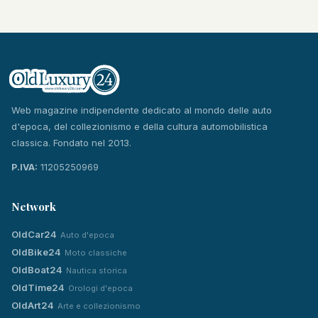
Web magazine indipendente dedicato al mondo delle auto
d'epoca, del collezionismo e della cultura automobilistica
classica. Fondato nel 2013.
P.IVA:
11205250969
Network
OldCar24
Auto d'epoca
OldBike24
Moto classiche
OldBoat24
Nautica storica
OldTime24
Orologi d'epoca
OldArt24
Arte e collezionismo