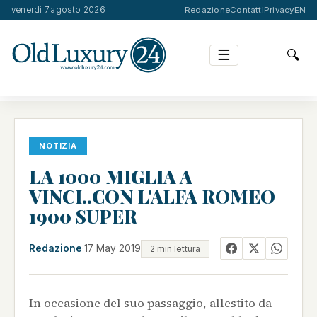
venerdì 7 agosto 2026
Redazione
Contatti
Privacy
EN
☰
🔍
LA 1000 MIGLIA A VINCI..CON L'ALFA ROMEO 1900…
NOTIZIA
LA 1000 MIGLIA A
VINCI..CON L'ALFA ROMEO
1900 SUPER
Redazione
·
17 May 2019
2 min lettura
In occasione del suo passaggio, allestito da